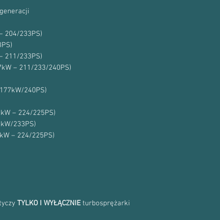
5304-970-0045
53049700045
generacji
5304-988-0045
53049880045
 – 204/233PS)
5304 970 0045
3PS)
5304 988 0045
 – 211/233PS)
5304-970-0043
77kW – 211/233/240PS)
53049700043
5304-988-0043
 (177kW/240PS)
53049880043
5304 970 0043
65kW – 224/225PS)
5304 988 0043
71kW/233PS)
5304-970-0035
53049700035
5kW – 224/225PS)
5304-988-0035
53049880035
5304 970 0035
5304 988 0035
900201
1117405800
otyczy
TYLKO I WYŁĄCZNIE
turbosprężarki
Numery Oryginału:
059145702S