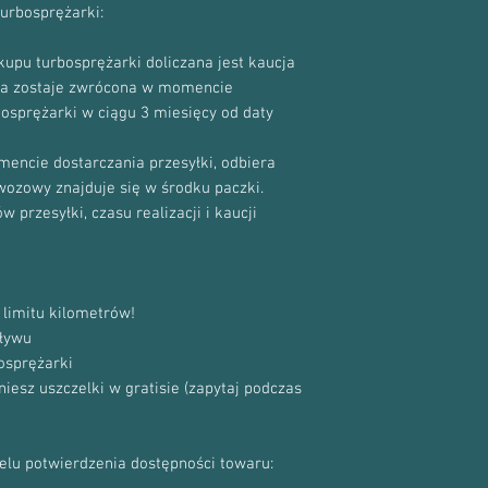
turbosprężarki:
059145702SV
059145702SX
059145702F
upu turbosprężarki doliczana jest kaucja
059145702FV
cja zostaje zwrócona w momencie
059145702FX
bosprężarki w ciągu 3 miesięcy od daty
059145702L
059145702LV
encie dostarczania przesyłki, odbiera
059145702LX
ewozowy znajduje się w środku paczki.
059145702M
 przesyłki, czasu realizacji i kaucji
059145702MV
059145702MX
059145702R
059145702RV
limitu kilometrów!
059145702RX
059145702H
ływu
059145702HV
osprężarki
059145702HX
sz uszczelki w gratisie (zapytaj podczas
059145702Q
059145702Q
V 059145702Q
celu potwierdzenia dostępności towaru:
X 059145715F