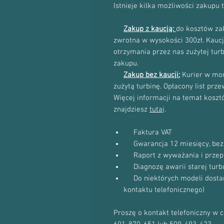
Istnieje kilka możliwości zakupu 
Zakup z kaucją:
do kosztów zak
zwrotna w wysokości 300zł. Kau
otrzymania przez nas zużytej tur
zakupu.
Zakup bez kaucji:
Kurier w mom
zużytą turbinę. Opłacony list prz
Więcej informacji na temat kosztów
znajdziesz
tutaj
.
Faktura VAT
Gwarancja 12 miesięcy, bez 
Raport z wyważania i przep
Diagnozę awarii starej turb
Do niektórych modeli dostanie
kontaktu telefonicznego)
Proszę o kontakt telefoniczny w 