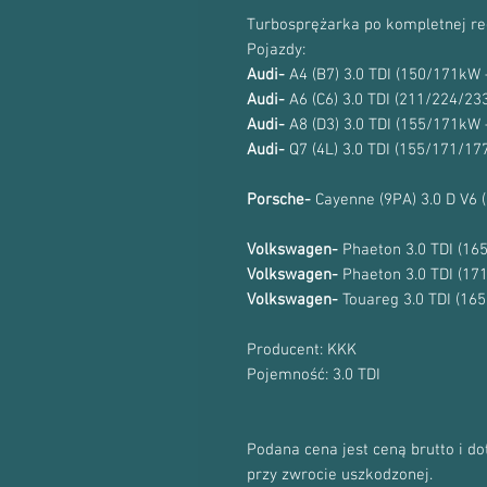
Turbosprężarka po kompletnej re
Pojazdy:
Audi-
A4 (B7) 3.0 TDI (150/171kW
Audi-
A6 (C6) 3.0 TDI (211/224/23
Audi-
A8 (D3) 3.0 TDI (155/171kW
Audi-
Q7 (4L) 3.0 TDI (155/171/1
Porsche-
Cayenne (9PA) 3.0 D V6
Volkswagen-
Phaeton 3.0 TDI (1
Volkswagen-
Phaeton 3.0 TDI (1
Volkswagen-
Touareg 3.0 TDI (16
Producent: KKK
Pojemność: 3.0 TDI
Podana cena jest ceną brutto i d
przy zwrocie uszkodzonej.