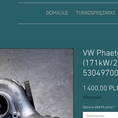
DOMICILE
TURBOSPRĘŻARKI
VW Phaeto
(171kW/2
5304970
1 400,00 PL
TVA Incluse
Options d&#39;achat
*
Sélectionner