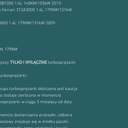
955B1000 1.4L 140KM/103kW 2013-
o Ferrari 312A3000 1.4L 179KM/131kW
3000 1.4L 179KM/131kW 2009-
KM, 179KM
otyczy
TYLKO I WYŁĄCZNIE
turbosprężarki
turbosprężarki:
upu turbosprężarki doliczana jest kaucja
cja zostaje zwrócona w momencie
bosprężarki w ciągu 3 miesięcy od daty
encie dostarczania przesyłki, odbiera
ewozowy znajduje się w środku paczki.