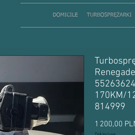
DOMICILE
TURBOSPRĘŻARKI
Turbospr
Renegade 
55263624
170KM/1
814999
1 200,00 PL
TVA Incluse