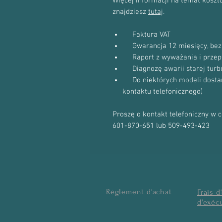
Więcej informacji na temat kosztów
znajdziesz
tutaj
.
Faktura VAT
Gwarancja 12 miesięcy, bez 
Raport z wyważania i przep
Diagnozę awarii starej turb
Do niektórych modeli dostanie
kontaktu telefonicznego)
Proszę o kontakt telefoniczny w 
601-870-651 lub 509-493-423
Règlement d'achat
Frais d
d'exéc