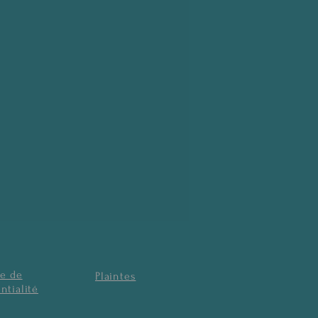
ue de
Plaintes
ntialité