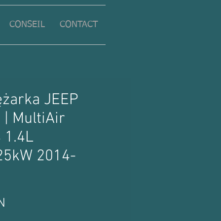
CONSEIL
CONTACT
ężarka JEEP
| MultiAir
 1.4L
25kW 2014-
Prix
N