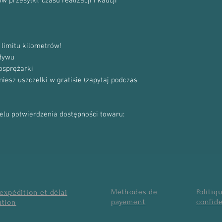
 przesyłki, czasu realizacji i kaucji
limitu kilometrów!
ływu
osprężarki
sz uszczelki w gratisie (zapytaj podczas
celu potwierdzenia dostępności towaru:
Méthodes de
Politiq
'expédition et délai
payement
confide
ution