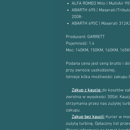
ALFA ROMEO Mito | MultiAir 
ABARTH 695 | Maserati/Tribut
2008-
ABARTH 695C | Maserati 312A
Producent: GARRETT
Pojemność: 1.4
Moc: 140KM, 150KM, 160KM, 165
Podana cena jest ceną brutto i d
przy zwrocie uszkodzonej.
Istnieje kilka możliwości zakupu 
Zakup z kaucją:
do kosztów zak
zwrotna w wysokości 300zł. Kau
otrzymania przez nas zużytej tur
zakupu.
Zakup bez kaucji:
Kurier w mom
zużytą turbinę. Opłacony list prz