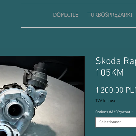
DOMICILE
TURBOSPRĘŻARKI
Skoda Rap
105KM
1 200,00 PL
TVA Incluse
Options d&#39;achat
*
Sélectionner