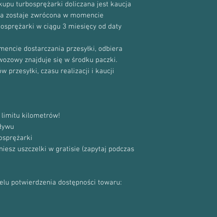
upu turbosprężarki doliczana jest kaucja
cja zostaje zwrócona w momencie
bosprężarki w ciągu 3 miesięcy od daty
encie dostarczania przesyłki, odbiera
ewozowy znajduje się w środku paczki.
 przesyłki, czasu realizacji i kaucji
limitu kilometrów!
ływu
osprężarki
sz uszczelki w gratisie (zapytaj podczas
celu potwierdzenia dostępności towaru: