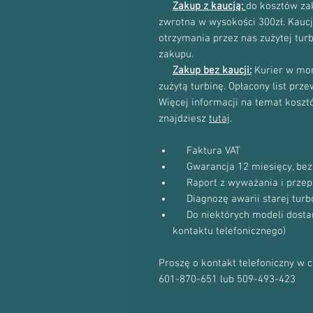
Zakup z kaucją:
do kosztów zak
zwrotna w wysokości 300zł. Kau
otrzymania przez nas zużytej tur
zakupu.
Zakup bez kaucji:
Kurier w mom
zużytą turbinę. Opłacony list prz
Więcej informacji na temat kosztów
znajdziesz
tutaj
.
Faktura VAT
Gwarancja 12 miesięcy, bez 
Raport z wyważania i przep
Diagnozę awarii starej turb
Do niektórych modeli dostanie
kontaktu telefonicznego)
Proszę o kontakt telefoniczny w 
601-870-651 lub 509-493-423