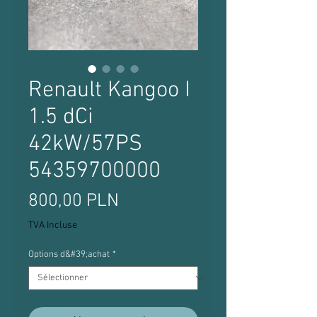
Renault Kangoo I
1.5 dCi
42kW/57PS
54359700000
Prix
800,00 PLN
TVA Incluse
Options d&#39;achat
*