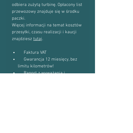
odbiera zużytą turbinę. Opłacony list
przewozowy znajduje się w środku
paczki.
Więcej informacji na temat kosztów
przesyłki, czasu realizacji i kaucji
znajdziesz
tutaj
.
Faktura VAT
Gwarancja 12 miesięcy, bez
limitu kilometrów!
Raport z wyważania i
przepływu
Diagnozę awarii starej
turbosprężarki
Do niektórych modeli
dostaniesz uszczelki w gratisie
(zapytaj podczas kontaktu
telefonicznego)