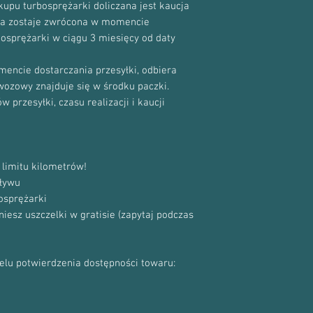
5435 970 0025
upu turbosprężarki doliczana jest kaucja
Numer producenta:
cja zostaje zwrócona w momencie
82728353
bosprężarki w ciągu 3 miesięcy od daty
144116446R
8200439551
encie dostarczania przesyłki, odbiera
8200728090
ewozowy znajduje się w środku paczki.
8200841167
 przesyłki, czasu realizacji i kaucji
limitu kilometrów!
ływu
osprężarki
sz uszczelki w gratisie (zapytaj podczas
celu potwierdzenia dostępności towaru: