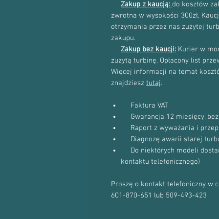
Zakup z kaucją:
do kosztów zak
zwrotna w wysokości 300zł. Kau
otrzymania przez nas zużytej tur
zakupu.
Zakup bez kaucji:
Kurier w mom
zużytą turbinę. Opłacony list prz
Więcej informacji na temat kosztów
znajdziesz
tutaj
.
Faktura VAT
Gwarancja 12 miesięcy, bez 
Raport z wyważania i przep
Diagnozę awarii starej turb
Do niektórych modeli dostanie
kontaktu telefonicznego)
Proszę o kontakt telefoniczny w 
601-870-651 lub 509-493-423