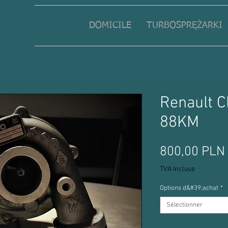
DOMICILE
TURBOSPRĘŻARKI
Renault Cl
88KM
800,00 PLN
TVA Incluse
Options d&#39;achat
*
Sélectionner