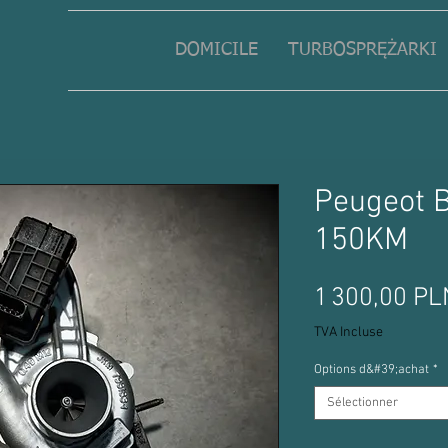
DOMICILE
TURBOSPRĘŻARKI
Peugeot B
150KM
1 300,00 PL
TVA Incluse
Options d&#39;achat
*
Sélectionner