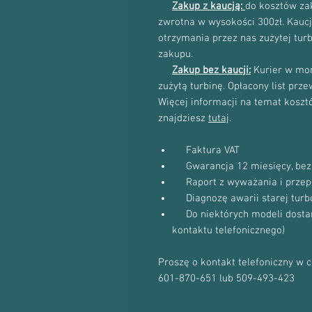
Zakup z kaucją:
do kosztów zak
zwrotna w wysokości 300zł. Kau
otrzymania przez nas zużytej tur
zakupu.
Zakup bez kaucji:
Kurier w mom
zużytą turbinę. Opłacony list prz
Więcej informacji na temat kosztów
znajdziesz
tutaj
.
Faktura VAT
Gwarancja 12 miesięcy, bez 
Raport z wyważania i przep
Diagnozę awarii starej turb
Do niektórych modeli dostanie
kontaktu telefonicznego)
Proszę o kontakt telefoniczny w 
601-870-651 lub 509-493-423