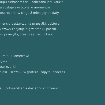
upu turbosprężarki doliczana jest kaucja
cja zostaje zwrócona w momencie
bosprężarki w ciągu 3 miesięcy od daty
encie dostarczania przesyłki, odbiera
ewozowy znajduje się w środku paczki.
 przesyłki, czasu realizacji i kaucji
limitu kilometrów!
ływu
osprężarki
sz uszczelki w gratisie (zapytaj podczas
celu potwierdzenia dostępności towaru: