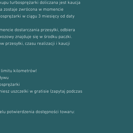
upu turbosprężarki doliczana jest kaucja
cja zostaje zwrócona w momencie
bosprężarki w ciągu 3 miesięcy od daty
encie dostarczania przesyłki, odbiera
ewozowy znajduje się w środku paczki.
 przesyłki, czasu realizacji i kaucji
limitu kilometrów!
ływu
osprężarki
sz uszczelki w gratisie (zapytaj podczas
celu potwierdzenia dostępności towaru: