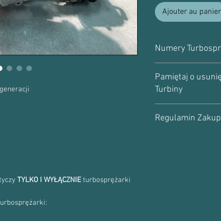
Ajouter au panier
Numery Turbospr
Numer turbosprężarki
Pamiętaj o usunię
VIFC
Numer producenta:
Turbiny
generacji
860102
Uwaga!
Turbosprężarka
860281
Regulamin Zaku
rzadko psuje się sama.
5860938
możesz znaleźć
tutaj
.
97376273
Wszystkie informacje 
98102371
Regulaminie Zakupu.
P
się z Nim.
otyczy
TYLKO I WYŁĄCZNIE
turbosprężarki
turbosprężarki: