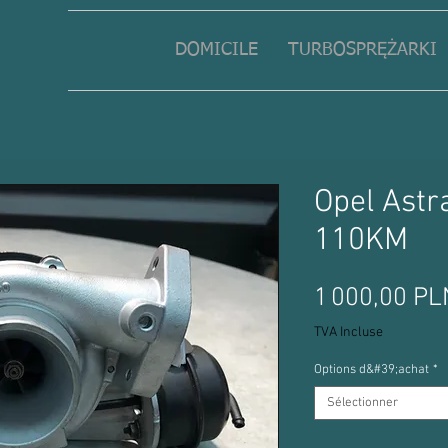
DOMICILE
TURBOSPRĘŻARKI
Opel Astr
110KM
1 000,00 PL
TVA Incluse
Options d&#39;achat
*
Sélectionner