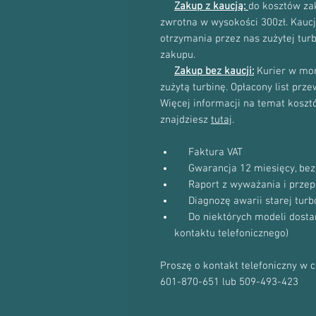
Zakup z kaucją:
do kosztów zak
zwrotna w wysokości 300zł. Kau
otrzymania przez nas zużytej tur
zakupu.
Zakup bez kaucji:
Kurier w mom
zużytą turbinę. Opłacony list prz
Więcej informacji na temat kosztów
znajdziesz
tutaj
.
Faktura VAT
Gwarancja 12 miesięcy, bez 
Raport z wyważania i przep
Diagnozę awarii starej turb
Do niektórych modeli dostanie
kontaktu telefonicznego)
Proszę o kontakt telefoniczny w 
601-870-651 lub 509-493-423