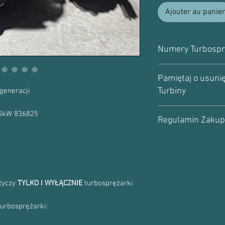
Ajouter au panier
Numery Turbospr
Numer turbosprężarki
Pamiętaj o usunię
836825-5003S, 8368
Turbiny
836825-9
generacji
Numery Oryginału:
Uwaga!
Turbosprężarka
5801922491
15kW 836825
Regulamin Zaku
rzadko psuje się sama.
możesz znaleźć
tutaj
.
Wszystkie informacje 
Regulaminie Zakupu.
P
się z Nim.
otyczy
TYLKO I WYŁĄCZNIE
turbosprężarki
turbosprężarki: