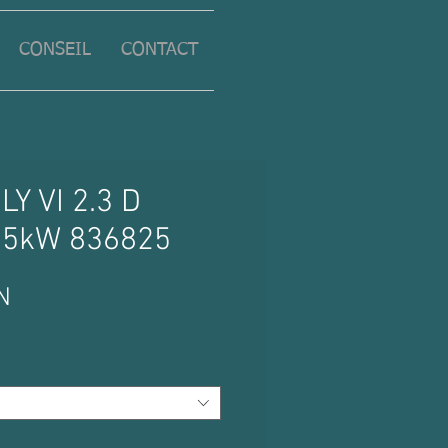
CONSEIL
CONTACT
LY VI 2.3 D
15kW 836825
Prix
N