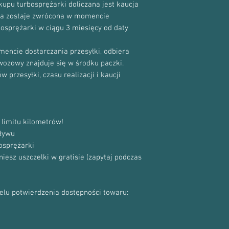
upu turbosprężarki doliczana jest kaucja
cja zostaje zwrócona w momencie
bosprężarki w ciągu 3 miesięcy od daty
encie dostarczania przesyłki, odbiera
ewozowy znajduje się w środku paczki.
 przesyłki, czasu realizacji i kaucji
limitu kilometrów!
ływu
osprężarki
sz uszczelki w gratisie (zapytaj podczas
celu potwierdzenia dostępności towaru: