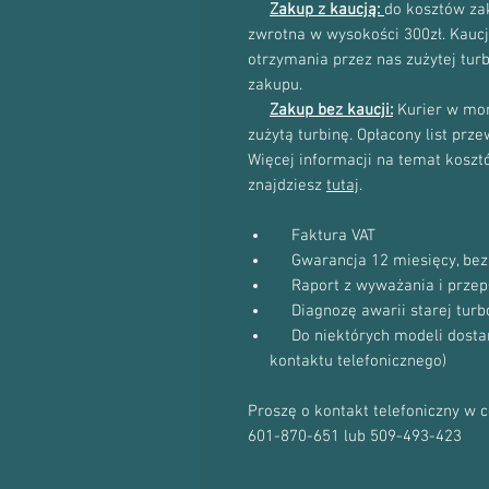
Zakup z kaucją:
do kosztów zak
zwrotna w wysokości 300zł. Kau
otrzymania przez nas zużytej tur
zakupu.
Zakup bez kaucji:
Kurier w mom
zużytą turbinę. Opłacony list prz
Więcej informacji na temat kosztów
znajdziesz
tutaj
.
Faktura VAT
Gwarancja 12 miesięcy, bez 
Raport z wyważania i przep
Diagnozę awarii starej turb
Do niektórych modeli dostanie
kontaktu telefonicznego)
Proszę o kontakt telefoniczny w 
601-870-651 lub 509-493-423