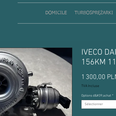
DOMICILE
TURBOSPRĘŻARKI
IVECO DAI
156KM 1
1 300,00 PL
TVA Incluse
Options d&#39;achat
*
Sélectionner