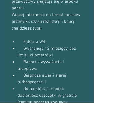
przewozowy znajduje się w środku
paczki.
Więcej informacji na temat kosztów
przesyłki, czasu realizacji i kaucji
znajdziesz
tutaj
.
Faktura VAT
Gwarancja 12 miesięcy, bez
limitu kilometrów!
Raport z wyważania i
przepływu
Diagnozę awarii starej
turbosprężarki
Do niektórych modeli
dostaniesz uszczelki w gratisie
(zapytaj podczas kontaktu
telefonicznego)
Proszę o kontakt telefoniczny w celu
potwierdzenia dostępności towaru: