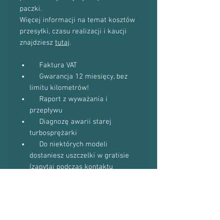
paczki.
Więcej informacji na temat kosztów
przesyłki, czasu realizacji i kaucji
znajdziesz
tutaj
.
Faktura VAT
Gwarancja 12 miesięcy, bez
limitu kilometrów!
Raport z wyważania i
przepływu
Diagnozę awarii starej
turbosprężarki
Do niektórych modeli
dostaniesz uszczelki w gratisie
(zapytaj podczas kontaktu
telefonicznego)
Proszę o kontakt telefoniczny w celu
potwierdzenia dostępności towaru: