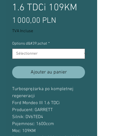
1.6 TDCi 109KM
Prix
1 000,00 PLN
TVA Incluse
Options d&#39;achat
*
Ajouter au panier
Turbosprężarka po kompletnej
regeneracji
Ford Mondeo III 1.6 TDCi
Producent: GARRETT
Silnik: DV6TED4
Pojemnosc: 1600ccm
Moc: 109KM