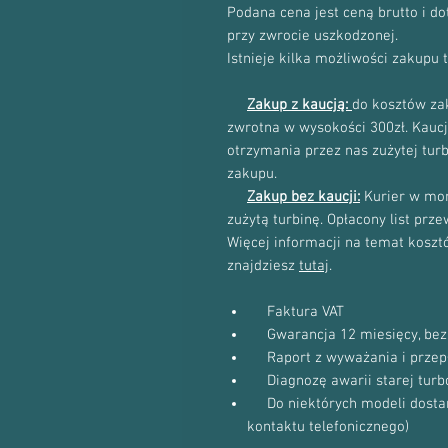
Podana cena jest ceną brutto i d
przy zwrocie uszkodzonej.
Istnieje kilka możliwości zakupu 
Zakup z kaucją:
do kosztów zak
zwrotna w wysokości 300zł. Kau
otrzymania przez nas zużytej tur
zakupu.
Zakup bez kaucji:
Kurier w mom
zużytą turbinę. Opłacony list prz
Więcej informacji na temat kosztów
znajdziesz
tutaj
.
Faktura VAT
Gwarancja 12 miesięcy, bez 
Raport z wyważania i przep
Diagnozę awarii starej turb
Do niektórych modeli dostanie
kontaktu telefonicznego)