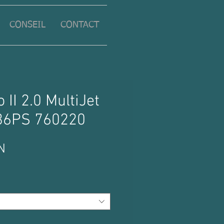
CONSEIL
CONTACT
 II 2.0 MultiJet
36PS 760220
Prix
N