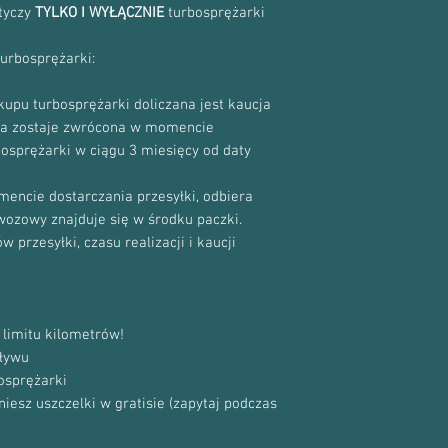
71724358
otyczy
TYLKO I WYŁĄCZNIE
turbosprężarki
965624580
9681991580
turbosprężarki:
968277880
upu turbosprężarki doliczana jest kaucja
cja zostaje zwrócona w momencie
bosprężarki w ciągu 3 miesięcy od daty
encie dostarczania przesyłki, odbiera
ewozowy znajduje się w środku paczki.
 przesyłki, czasu realizacji i kaucji
limitu kilometrów!
ływu
osprężarki
sz uszczelki w gratisie (zapytaj podczas