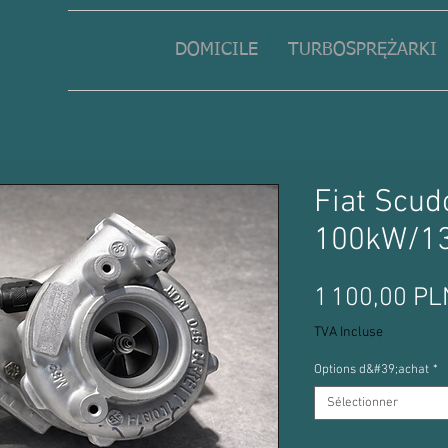
DOMICILE
TURBOSPRĘŻARKI
Fiat Scudo
100kW/1
1 100,00 PL
TVA Incluse
Options d&#39;achat
*
Sélectionner