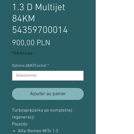
1.3 D Multijet
84KM
54359700014
Prix
900,00 PLN
TVA Incluse
Options d&#39;achat
*
Ajouter au panier
Turbosprężarka po kompletnej
regeneracji
Pojazdy:
Alfa-Romeo MiTo 1.3