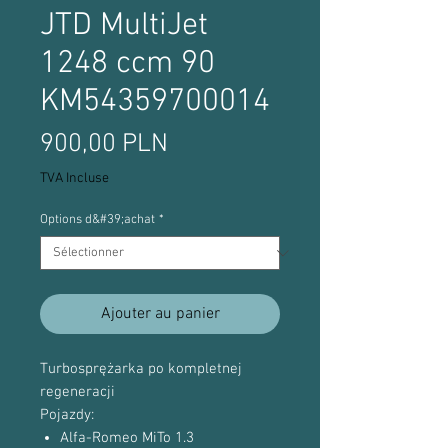
JTD MultiJet
1248 ccm 90
KM54359700014
Prix
900,00 PLN
TVA Incluse
Options d&#39;achat
*
Ajouter au panier
Turbosprężarka po kompletnej
regeneracji
Pojazdy:
Alfa-Romeo MiTo 1.3