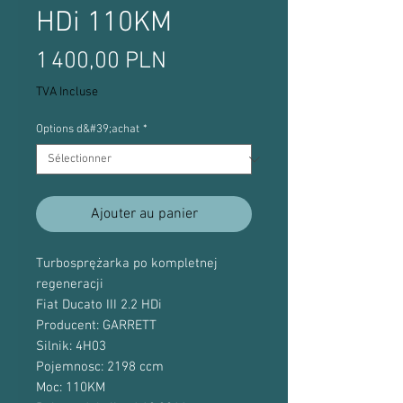
HDi 110KM
Prix
1 400,00 PLN
TVA Incluse
Options d&#39;achat
*
Ajouter au panier
Turbosprężarka po kompletnej
regeneracji
Fiat Ducato III 2.2 HDi
Producent: GARRETT
Silnik: 4H03
Pojemnosc: 2198 ccm
Moc: 110KM