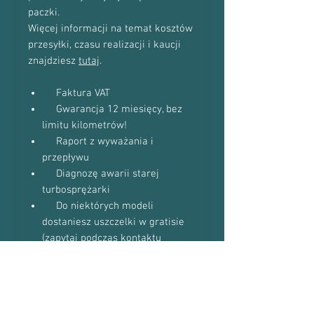
paczki.
Więcej informacji na temat kosztów
przesyłki, czasu realizacji i kaucji
znajdziesz
tutaj
.
Faktura VAT
Gwarancja 12 miesięcy, bez
limitu kilometrów!
Raport z wyważania i
przepływu
Diagnozę awarii starej
turbosprężarki
Do niektórych modeli
dostaniesz uszczelki w gratisie
(zapytaj podczas kontaktu
telefonicznego)
Proszę o kontakt telefoniczny w celu
potwierdzenia dostępności towaru: