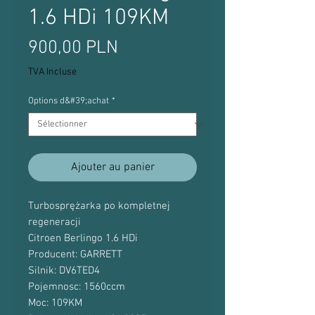
1.6 HDi 109KM
Prix
900,00 PLN
TVA Incluse
Options d&#39;achat
*
Ajouter au panier
Turbosprężarka po kompletnej
regeneracji
Citroen Berlingo 1.6 HDi
Producent: GARRETT
Silnik: DV6TED4
Pojemnosc: 1560ccm
Moc: 109KM