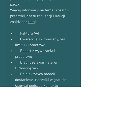
paczki.
Więcej informacji na temat kosztów
przesyłki, czasu realizacji i kaucji
znajdziesz
tutaj
.
Faktura VAT
Gwarancja 12 miesięcy, bez
limitu kilometrów!
Raport z wyważania i
przepływu
Diagnozę awarii starej
turbosprężarki
Do niektórych modeli
dostaniesz uszczelki w gratisie
(zapytaj podczas kontaktu
telefonicznego)
Proszę o kontakt telefoniczny w celu
potwierdzenia dostępności towaru: