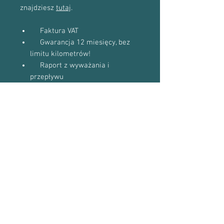
znajdziesz
tutaj
.
Faktura VAT
Gwarancja 12 miesięcy, bez
limitu kilometrów!
Raport z wyważania i
przepływu
Diagnozę awarii starej
turbosprężarki
Do niektórych modeli
dostaniesz uszczelki w gratisie
(zapytaj podczas kontaktu
telefonicznego)
Proszę o kontakt telefoniczny w celu
potwierdzenia dostępności towaru:
601-870-651 lub 509-493-423
Numery Turbosprężarek