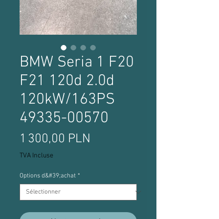
BMW Seria 1 F20
F21 120d 2.0d
120kW/163PS
49335-00570
Prix
1 300,00 PLN
TVA Incluse
Options d&#39;achat
*