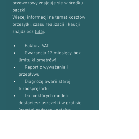
przewozowy znajduje się w środku
paczki.
Więcej informacji na temat kosztów
przesyłki, czasu realizacji i kaucji
znajdziesz
tutaj
.
Faktura VAT
Gwarancja 12 miesięcy, bez
limitu kilometrów!
Raport z wyważania i
przepływu
Diagnozę awarii starej
turbosprężarki
Do niektórych modeli
dostaniesz uszczelki w gratisie
(zapytaj podczas kontaktu
telefonicznego)
Proszę o kontakt telefoniczny w celu
potwierdzenia dostępności towaru: