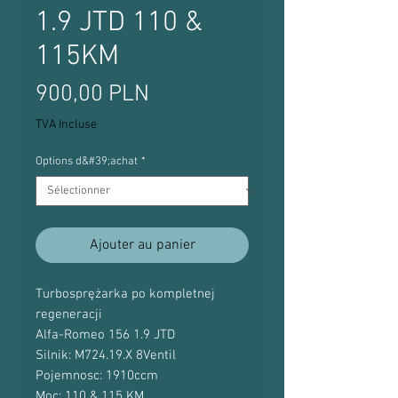
1.9 JTD 110 &
115KM
Prix
900,00 PLN
TVA Incluse
Options d&#39;achat
*
Ajouter au panier
Turbosprężarka po kompletnej
regeneracji
Alfa-Romeo 156 1.9 JTD
Silnik: M724.19.X 8Ventil
Pojemnosc: 1910ccm
Moc: 110 & 115 KM