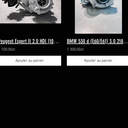
Peugeot Expert II 2.0 HDI (100/103kW – 136/140PS) 760220
BMW 530 d (E60/E61) 3.0 218 KM (06.2002–12.2005
 100,00zł
1 300,00zł
Ajouter au panier
Ajouter au panier