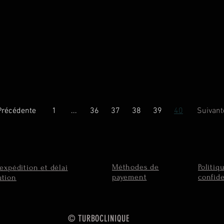
Précédente
1
...
36
37
38
39
40
Suivant
Méthodes de
Politiq
'expédition et délai
payement
confide
ution
© TURBOCLINIQUE