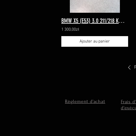
BMW X5 (E53) 3.0 211/218 KM- 725364
1 300,00zł
Ajouter au panier
Règlement d'achat
Frais d
d'exéc