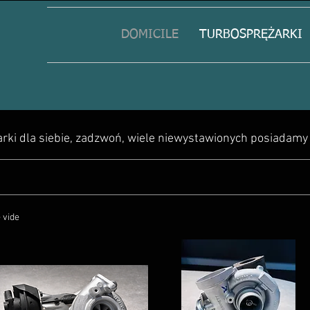
DOMICILE
TURBOSPRĘŻARKI
żarki dla siebie, zadzwoń, wiele niewystawionych posiadam
 vide