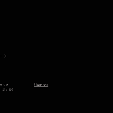
e
ue de
Plaintes
ntialité