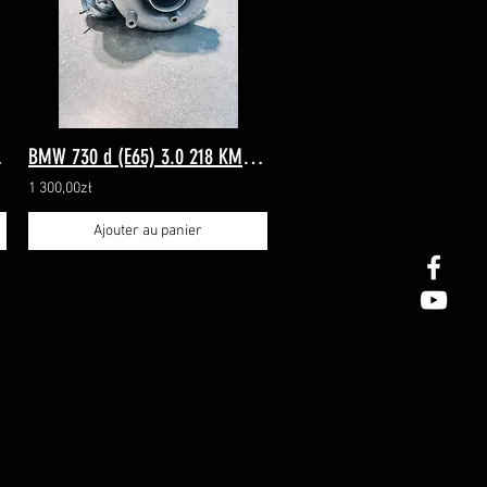
)- 725364
BMW 730 d (E65) 3.0 218 KM (06.2002–12.2005)- 725364
1 300,00zł
Ajouter au panier